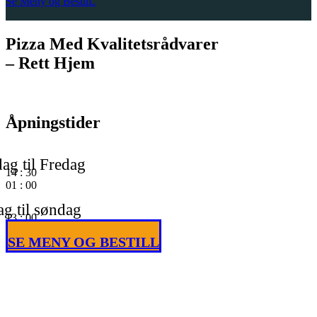
Se Meny og BestilL
Pizza Med Kvalitetsrådvarer
– Rett Hjem
Åpningstider
ag til Fredag
14
:
30
01
:
00
g til søndag
13
:
00
01
:
00
SE MENY OG BESTILL