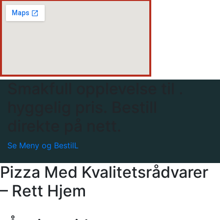
Smakfull opplevelse til .
hyggelig pris. Bestill
direkte på nett.
Se Meny og BestilL
Pizza Med Kvalitetsrådvarer
– Rett Hjem