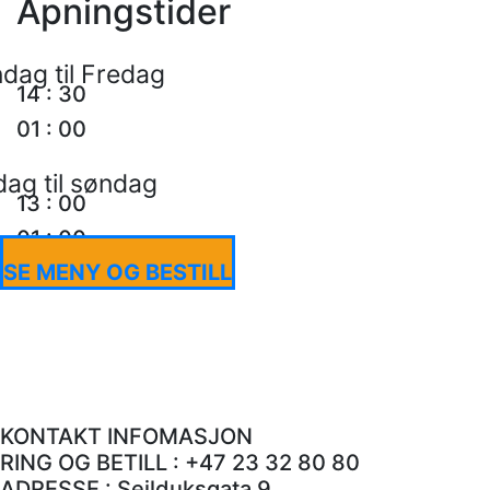
Åpningstider
dag til Fredag
14
:
30
01
:
00
dag til søndag
13
:
00
01
:
00
SE MENY OG BESTILL
KONTAKT INFOMASJON
RING OG BETILL : +47 23 32 80 80
ADRESSE : Seilduksgata 9