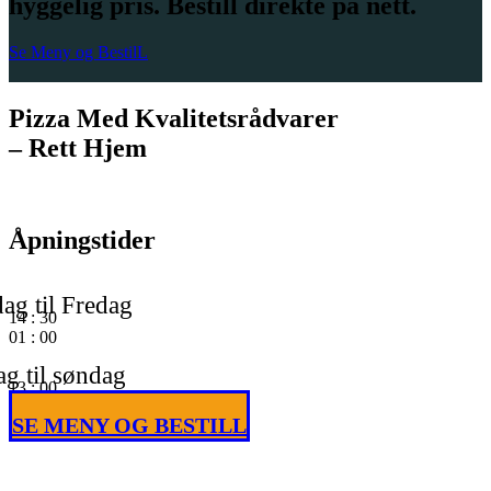
hyggelig pris. Bestill direkte på nett.
Se Meny og BestilL
Pizza Med Kvalitetsrådvarer
– Rett Hjem
Åpningstider
ag til Fredag
14
:
30
01
:
00
g til søndag
13
:
00
01
:
00
SE MENY OG BESTILL