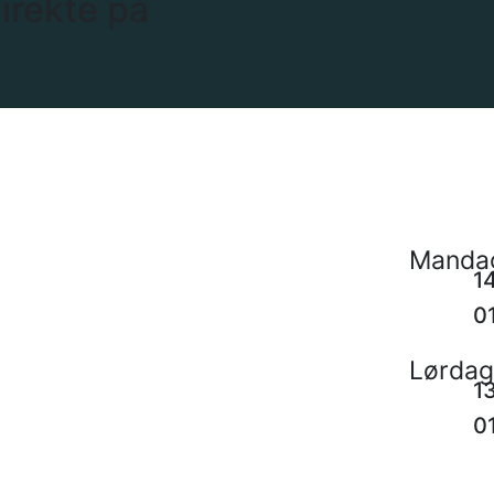
direkte på
Mandag
1
0
Lørdag 
1
0