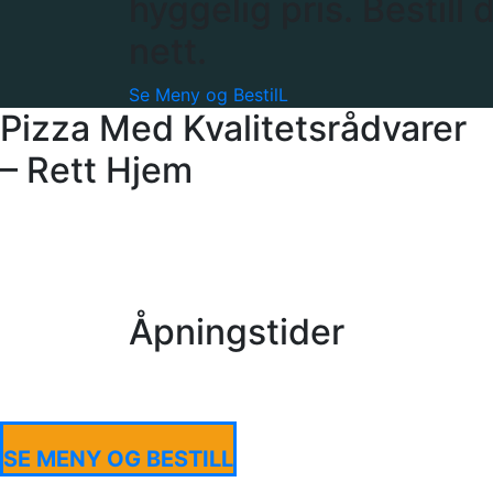
hyggelig pris. Bestill 
nett.
Se Meny og BestilL
Pizza Med Kvalitetsrådvarer
– Rett Hjem
Åpningstider
SE MENY OG BESTILL