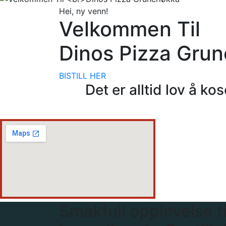
Hei, ny venn!
Velkommen Til
Dinos Pizza Grun
BISTILL HER
Det er alltid lov å k
Smakfull opplevelse til