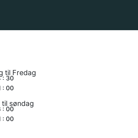
 til Fredag
4
:
30
1
:
00
til søndag
3
:
00
1
:
00