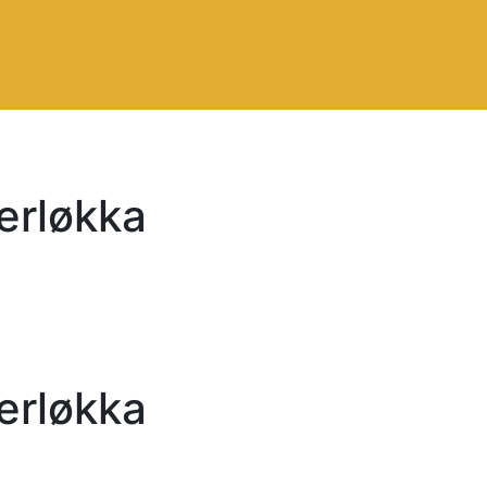
erløkka
erløkka