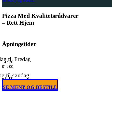
Se Meny og BestilL
Pizza Med Kvalitetsrådvarer
– Rett Hjem
Åpningstider
ag til Fredag
14
:
30
01
:
00
g til søndag
13
:
00
01
:
00
SE MENY OG BESTILL