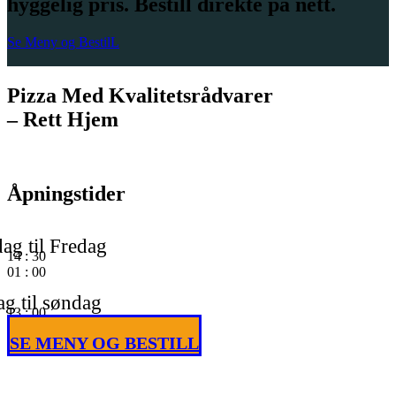
hyggelig pris. Bestill direkte på nett.
Se Meny og BestilL
Pizza Med Kvalitetsrådvarer
– Rett Hjem
Åpningstider
ag til Fredag
14
:
30
01
:
00
g til søndag
13
:
00
01
:
00
SE MENY OG BESTILL