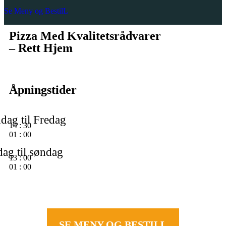
Se Meny og BestilL
Pizza Med Kvalitetsrådvarer
– Rett Hjem
Åpningstider
dag til Fredag
14
:
30
01
:
00
ag til søndag
13
:
00
01
:
00
SE MENY OG BESTILL