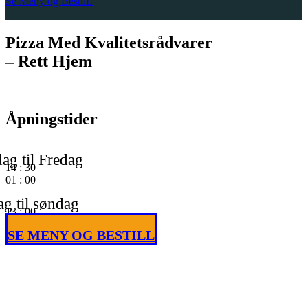
Se Meny og BestilL
Pizza Med Kvalitetsrådvarer
– Rett Hjem
Åpningstider
ag til Fredag
14
:
30
01
:
00
g til søndag
13
:
00
01
:
00
SE MENY OG BESTILL