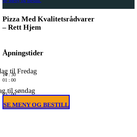
Se Meny og BestilL
Pizza Med Kvalitetsrådvarer
– Rett Hjem
Åpningstider
ag til Fredag
14
:
30
01
:
00
g til søndag
13
:
00
01
:
00
SE MENY OG BESTILL