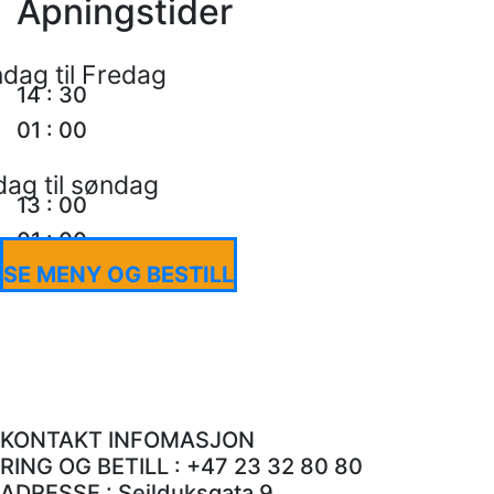
Åpningstider
dag til Fredag
14
:
30
01
:
00
dag til søndag
13
:
00
01
:
00
SE MENY OG BESTILL
KONTAKT INFOMASJON
RING OG BETILL : +47 23 32 80 80
ADRESSE : Seilduksgata 9