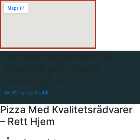
Smakfull opplevelse til .
hyggelig pris. Bestill
direkte på nett.
Se Meny og BestilL
Pizza Med Kvalitetsrådvarer
– Rett Hjem