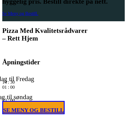
hyggelig pris. Bestill direkte på nett.
Se Meny og BestilL
Pizza Med Kvalitetsrådvarer
– Rett Hjem
Åpningstider
ag til Fredag
14
:
30
01
:
00
g til søndag
13
:
00
01
:
00
SE MENY OG BESTILL