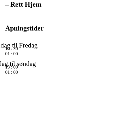
– Rett Hjem
Åpningstider
dag til Fredag
14
:
30
01
:
00
ag til søndag
13
:
00
01
:
00