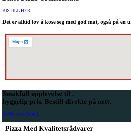
BISTILL HER
Det er alltid lov å kose seg med god mat, også på en u
Smakfull opplevelse til .
hyggelig pris. Bestill direkte på nett.
Se Meny og BestilL
Pizza Med Kvalitetsrådvarer