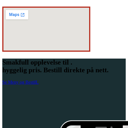
Smakfull opplevelse til .
hyggelig pris. Bestill direkte på nett.
Se Meny og BestilL