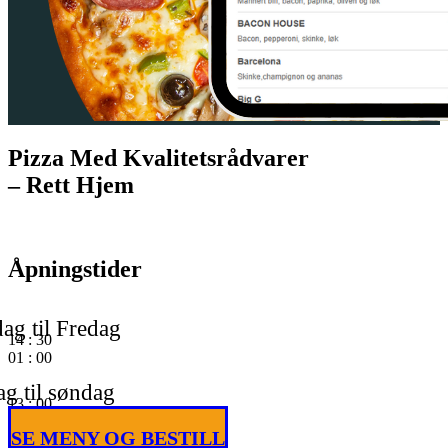
Pizza Med Kvalitetsrådvarer
– Rett Hjem
Åpningstider
ag til Fredag
14
:
30
01
:
00
g til søndag
13
:
00
01
:
00
SE MENY OG BESTILL