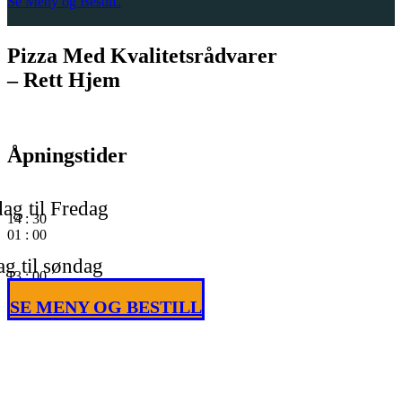
Se Meny og BestilL
Pizza Med Kvalitetsrådvarer
– Rett Hjem
Åpningstider
ag til Fredag
14
:
30
01
:
00
g til søndag
13
:
00
01
:
00
SE MENY OG BESTILL