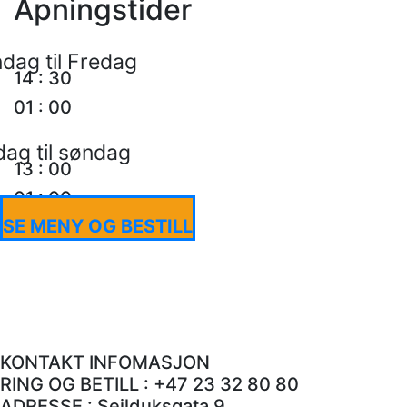
Åpningstider
dag til Fredag
14
:
30
01
:
00
dag til søndag
13
:
00
01
:
00
SE MENY OG BESTILL
KONTAKT INFOMASJON
RING OG BETILL : +47 23 32 80 80
ADRESSE : Seilduksgata 9