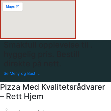
Smakfull opplevelse til .
hyggelig pris. Bestill
direkte på nett.
Se Meny og BestilL
Pizza Med Kvalitetsrådvarer
– Rett Hjem