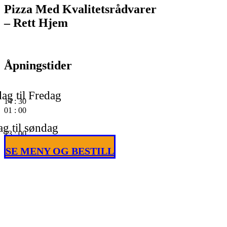
Pizza Med Kvalitetsrådvarer
– Rett Hjem
Åpningstider
ag til Fredag
14
:
30
01
:
00
g til søndag
13
:
00
01
:
00
SE MENY OG BESTILL