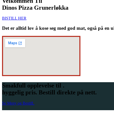
Velkommen Til
Dinos Pizza Grunerløkka
BISTILL HER
Det er alltid lov å kose seg med god mat, også på en u
Smakfull opplevelse til .
hyggelig pris. Bestill direkte på nett.
Se Meny og BestilL