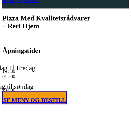
Se Meny og BestilL
Pizza Med Kvalitetsrådvarer
– Rett Hjem
Åpningstider
ag til Fredag
14
:
30
01
:
00
g til søndag
13
:
00
01
:
00
SE MENY OG BESTILL