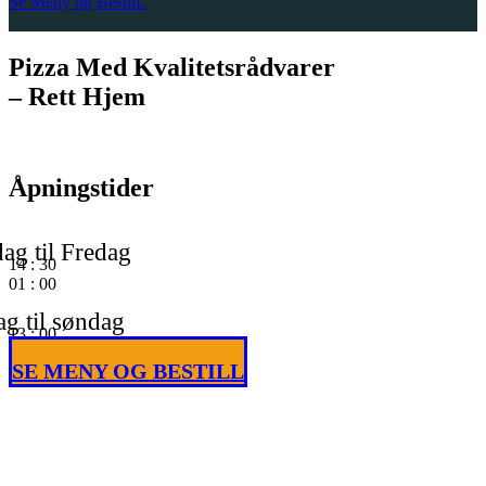
Se Meny og BestilL
Pizza Med Kvalitetsrådvarer
– Rett Hjem
Åpningstider
ag til Fredag
14
:
30
01
:
00
g til søndag
13
:
00
01
:
00
SE MENY OG BESTILL