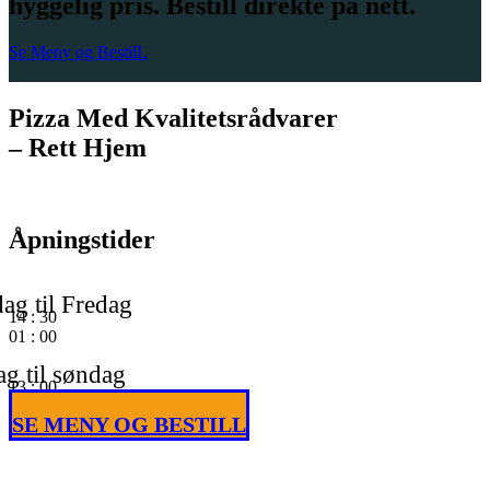
hyggelig pris. Bestill direkte på nett.
Se Meny og BestilL
Pizza Med Kvalitetsrådvarer
– Rett Hjem
Åpningstider
ag til Fredag
14
:
30
01
:
00
g til søndag
13
:
00
01
:
00
SE MENY OG BESTILL