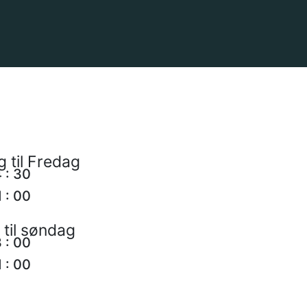
 til Fredag
4
:
30
1
:
00
til søndag
3
:
00
1
:
00