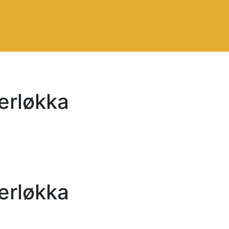
erløkka
erløkka