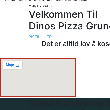
Hei, ny venn!
Velkommen Til
Dinos Pizza Grun
BISTILL HER
Det er alltid lov å k
Smakfull opplevelse til