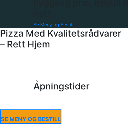
hyggelig pris. Bestill 
nett.
Se Meny og BestilL
Pizza Med Kvalitetsrådvarer
– Rett Hjem
Åpningstider
SE MENY OG BESTILL