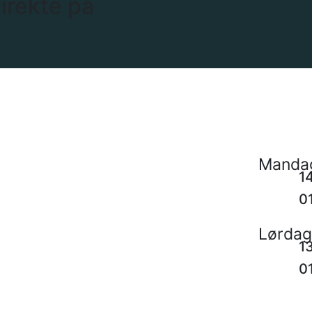
direkte på
Mandag
1
0
Lørdag 
1
0