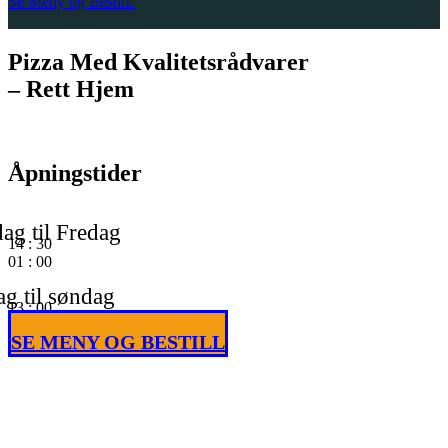
Se Meny og BestilL
Pizza Med Kvalitetsrådvarer
– Rett Hjem
Åpningstider
ag til Fredag
14
:
30
01
:
00
g til søndag
13
:
00
01
:
00
SE MENY OG BESTILL