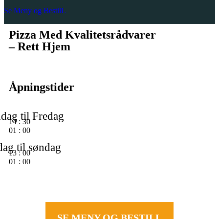
Se Meny og BestilL
Pizza Med Kvalitetsrådvarer
– Rett Hjem
Åpningstider
dag til Fredag
14
:
30
01
:
00
ag til søndag
13
:
00
01
:
00
SE MENY OG BESTILL