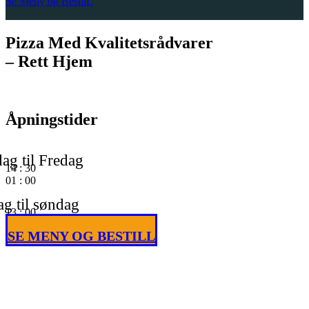
Se Meny og BestilL
Pizza Med Kvalitetsrådvarer
– Rett Hjem
Åpningstider
ag til Fredag
14
:
30
01
:
00
g til søndag
13
:
00
01
:
00
SE MENY OG BESTILL